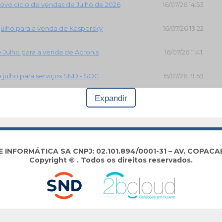
ovo ciclo de vendas de Julho de 2026
16/07/26 14:53
 julho para a venda de Kaspersky
16/07/26 13:22
e Julho para a venda de Acronis
16/07/26 11:41
e julho para serviços SND - SOC
15/07/26 19:59
Expandir
NFORMÁTICA SA CNPJ: 02.101.894/0001-31 – AV. COPACABA
Copyright © . Todos os direitos reservados.