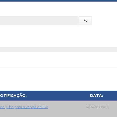
🔍
OTIFICAÇÃO:
DATA:
 de julho para a venda de ISV
17/07/26 19:08