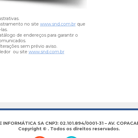
trativas.
stramento no site
www.snd.com.br
que
las.
tálogo de endereços para garantir o
omunicados.
lterações sem prévio aviso.
dedor ou site
www.snd.com.br
NFORMÁTICA SA CNPJ: 02.101.894/0001-31 – AV. COPACABA
Copyright © . Todos os direitos reservados.