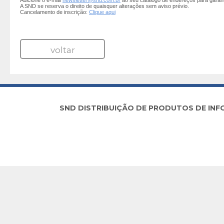
Adicione o e-mail
newsletter@snd.com.br
ao seu catálogo de endereços para garan
A SND se reserva o direito de quaisquer alterações sem aviso prévio.
Cancelamento de inscrição:
Clique aqui
voltar
SND DISTRIBUIÇÃO DE PRODUTOS DE INFORM