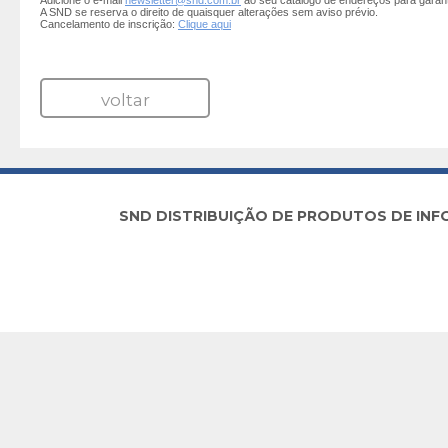
Adicione o e-mail
newsletter@snd.com.br
ao seu catálogo de endereços para garan
A SND se reserva o direito de quaisquer alterações sem aviso prévio.
Cancelamento de inscrição:
Clique aqui
voltar
SND DISTRIBUIÇÃO DE PRODUTOS DE INFORM