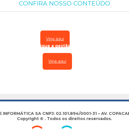
CONFIRA NOSSO CONTEÚDO
ft 365 Business Standard: a solução completa para seus c
Veja aqui
ed Servers: simplifique a gestão de servidores híbridos e 
Veja aqui
NFORMÁTICA SA CNPJ: 02.101.894/0001-31 – AV. COPACABA
Copyright © . Todos os direitos reservados.