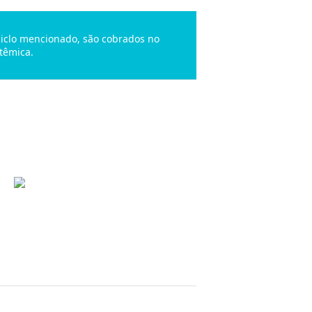
 ciclo mencionado, são cobrados no
têmica.