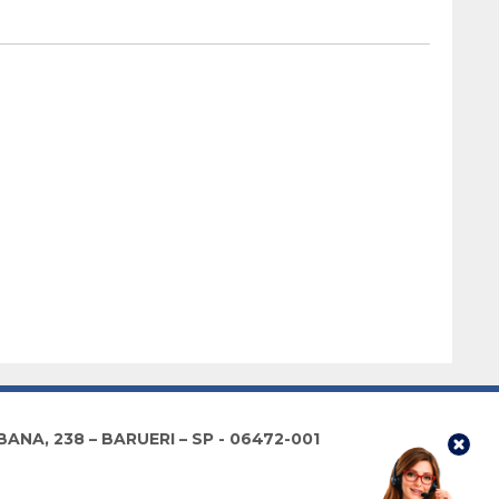
lientes
multicloud
NA, 238 – BARUERI – SP - 06472-001