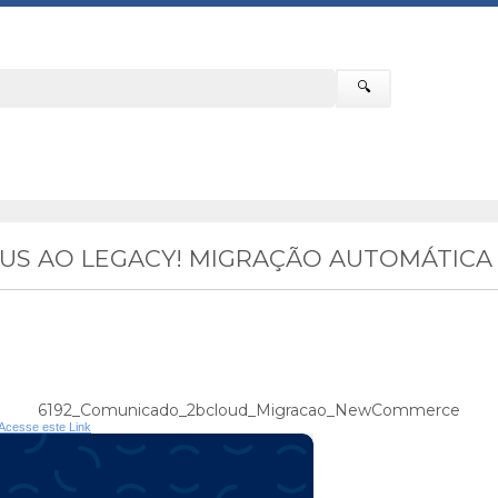
🔍
EUS AO LEGACY! MIGRAÇÃO AUTOMÁTIC
6192_Comunicado_2bcloud_Migracao_NewCommerce
Acesse este Link