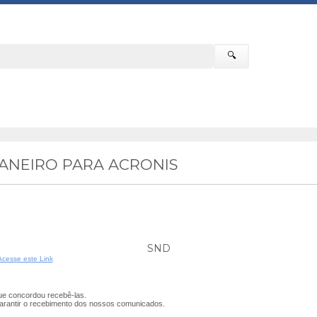
🔍
JANEIRO PARA ACRONIS
SND
Acesse este Link
e concordou recebê-las.
arantir o recebimento dos nossos comunicados.