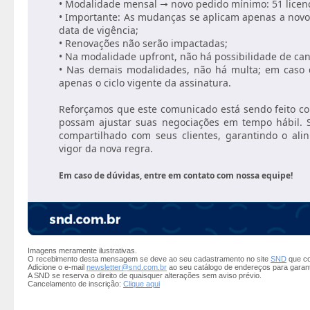
• Modalidade mensal → novo pedido mínimo: 51 licen
• Importante: As mudanças se aplicam apenas a novos
data de vigência;
• Renovações não serão impactadas;
• Na modalidade upfront, não há possibilidade de ca
• Nas demais modalidades, não há multa; em caso 
apenas o ciclo vigente da assinatura.
Reforçamos que este comunicado está sendo feito c
possam ajustar suas negociações em tempo hábil. So
compartilhado com seus clientes, garantindo o al
vigor da nova regra.
Em caso de dúvidas, entre em contato com nossa equipe!
Imagens meramente ilustrativas.
O recebimento desta mensagem se deve ao seu cadastramento no site
SND
que co
Adicione o e-mail
newsletter@snd.com.br
ao seu catálogo de endereços para garan
A SND se reserva o direito de quaisquer alterações sem aviso prévio.
Cancelamento de inscrição:
Clique aqui