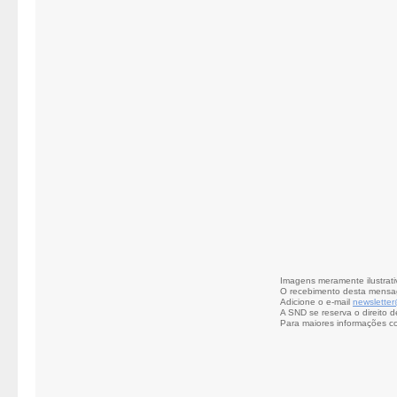
Imagens meramente ilustrati
O recebimento desta mensa
Adicione o e-mail
newslette
A SND se reserva o direito d
Para maiores informações c