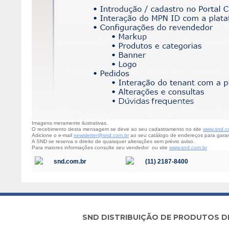
Imagens meramente ilustrativas.
O recebimento desta mensagem se deve ao seu cadastramento no site
www.snd.c
Adicione o e-mail
newsletter@snd.com.br
ao seu catálogo de endereços para garan
A SND se reserva o direito de quaisquer alterações sem prévio aviso.
Para maiores informações consulte seu vendedor ou site
www.snd.com.br
snd.com.br
(11) 2187-8400
SND DISTRIBUIÇÃO DE PRODUTOS DE I