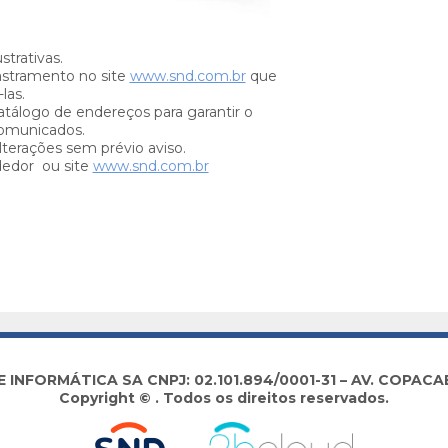
trativas.
stramento no site
www.snd.com.br
que
las.
tálogo de endereços para garantir o
omunicados.
lterações sem prévio aviso.
dedor ou site
www.snd.com.br
NFORMÁTICA SA CNPJ: 02.101.894/0001-31 – AV. COPACABA
Copyright © . Todos os direitos reservados.