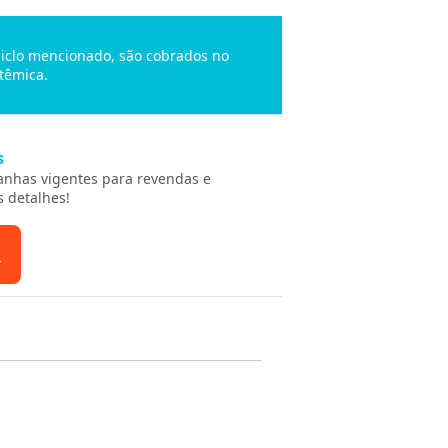
 ciclo mencionado, são cobrados no
têmica.
s
anhas vigentes para revendas e
s detalhes!
s