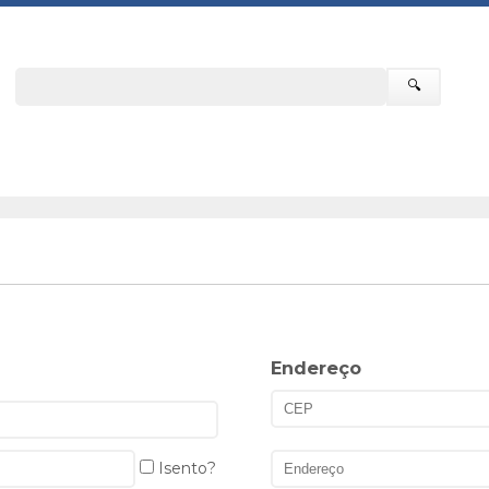
🔍
Endereço
Isento?