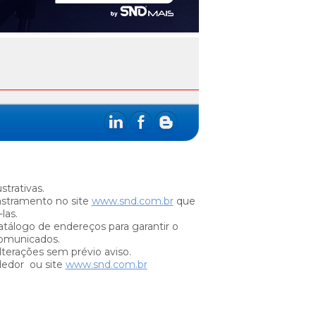
trativas.
stramento no site
www.snd.com.br
que
las.
tálogo de endereços para garantir o
omunicados.
lterações sem prévio aviso.
dedor ou site
www.snd.com.br