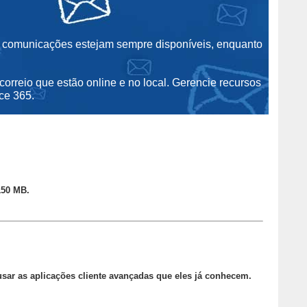
 comunicações estejam sempre disponíveis, enquanto
orreio que estão online e no local. Gerencie recursos
ce 365.
150 MB.
sar as aplicações cliente avançadas que eles já conhecem.