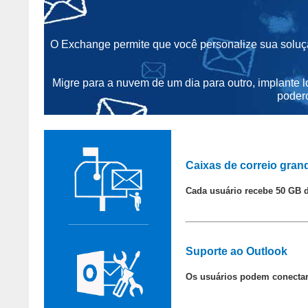
O Exchange permite que você personalize sua solu
Migre para a nuvem de um dia para outro, implante l
poder
Caixas de correio gran
Cada usuário recebe 50 GB 
Suporte ao Outlook
Os usuários podem conectar 