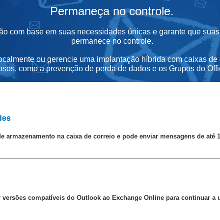
Permaneça no controle.
ção com base em suas necessidades únicas e garante que suas
permanece no controle.
ocalmente ou gerencie uma implantação híbrida com caixas de c
osos, como a
prevenção de perda de dados e os Grupos do Offi
des
de armazenamento na caixa de correio e pode enviar mensagens de até 
versões compatíveis do Outlook ao Exchange Online para continuar a u