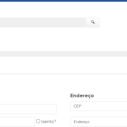
🔍
Endereço
Isento?