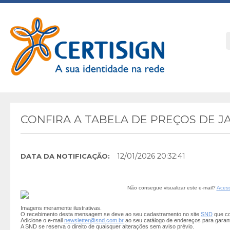
CONFIRA A TABELA DE PREÇOS DE J
12/01/2026 20:32:41
DATA DA NOTIFICAÇÃO:
Não consegue visualizar este e-mail?
Acess
Imagens meramente ilustrativas.
O recebimento desta mensagem se deve ao seu cadastramento no site
SND
que co
Adicione o e-mail
newsletter@snd.com.br
ao seu catálogo de endereços para garan
A SND se reserva o direito de quaisquer alterações sem aviso prévio.