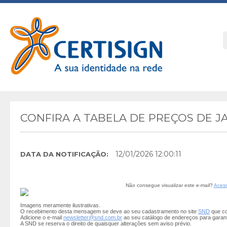
CONFIRA A TABELA DE PREÇOS DE 
12/01/2026 12:00:11
DATA DA NOTIFICAÇÃO:
Não consegue visualizar este e-mail?
Acess
Imagens meramente ilustrativas.
O recebimento desta mensagem se deve ao seu cadastramento no site
SND
que co
Adicione o e-mail
newsletter@snd.com.br
ao seu catálogo de endereços para garan
A SND se reserva o direito de quaisquer alterações sem aviso prévio.