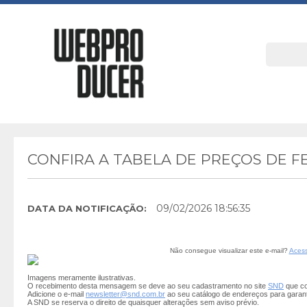
CONFIRA A TABELA DE PREÇOS DE 
09/02/2026 18:56:35
DATA DA NOTIFICAÇÃO:
Não consegue visualizar este e-mail?
Acess
Imagens meramente ilustrativas.
O recebimento desta mensagem se deve ao seu cadastramento no site
SND
que co
Adicione o e-mail
newsletter@snd.com.br
ao seu catálogo de endereços para garan
A SND se reserva o direito de quaisquer alterações sem aviso prévio.