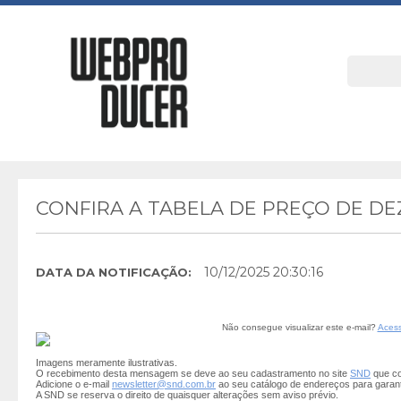
CONFIRA A TABELA DE PREÇO DE DE
10/12/2025 20:30:16
DATA DA NOTIFICAÇÃO:
Não consegue visualizar este e-mail?
Acess
Imagens meramente ilustrativas.
O recebimento desta mensagem se deve ao seu cadastramento no site
SND
que co
Adicione o e-mail
newsletter@snd.com.br
ao seu catálogo de endereços para garan
A SND se reserva o direito de quaisquer alterações sem aviso prévio.