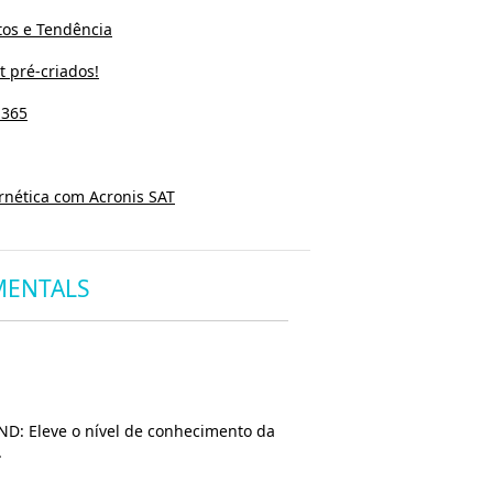
os e Tendência
t pré-criados!
 365
rnética com Acronis SAT
MENTALS
ND: Eleve o nível de conhecimento da
.