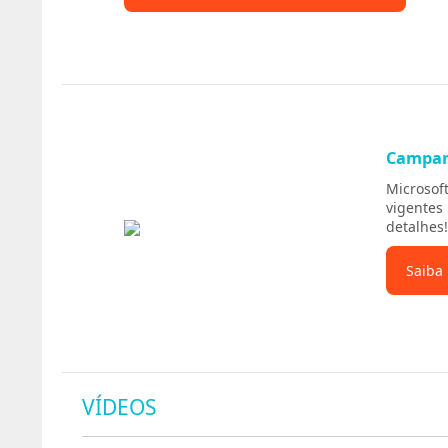
Campa
Microsof
vigentes
detalhes!
Saiba
VÍDEOS