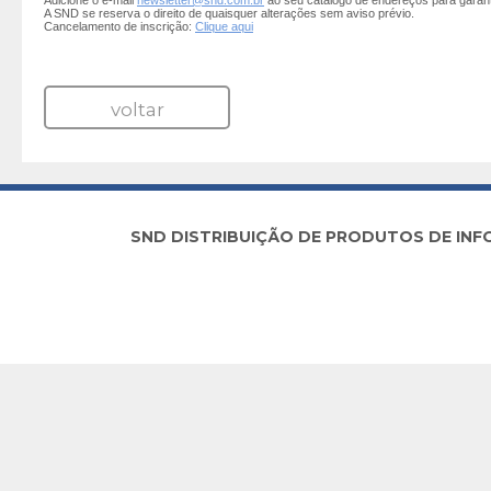
Adicione o e-mail
newsletter@snd.com.br
ao seu catálogo de endereços para garan
A SND se reserva o direito de quaisquer alterações sem aviso prévio.
Cancelamento de inscrição:
Clique aqui
voltar
SND DISTRIBUIÇÃO DE PRODUTOS DE INFORM