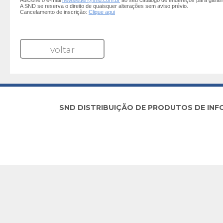
Adicione o e-mail
newsletter@snd.com.br
ao seu catálogo de endereços para garan
A SND se reserva o direito de quaisquer alterações sem aviso prévio.
Cancelamento de inscrição:
Clique aqui
voltar
SND DISTRIBUIÇÃO DE PRODUTOS DE INFORM