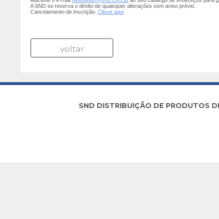
Adicione o e-mail
newsletter@snd.com.br
ao seu catálogo de endereços para g
A SND se reserva o direito de quaisquer alterações sem aviso prévio.
Cancelamento de inscrição:
Clique aqui
voltar
SND DISTRIBUIÇÃO DE PRODUTOS DE I