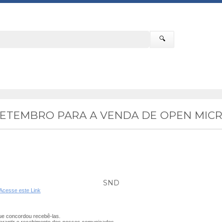
🔍
SETEMBRO PARA A VENDA DE OPEN MIC
SND
Acesse este Link
e concordou recebê-las.