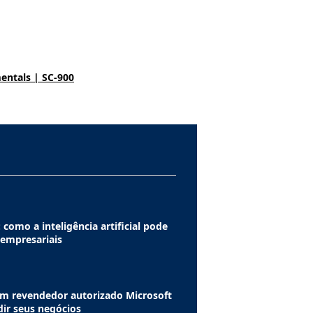
entals | SC-900
 como a inteligência artificial pode
 empresariais
m revendedor autorizado Microsoft
dir seus negócios