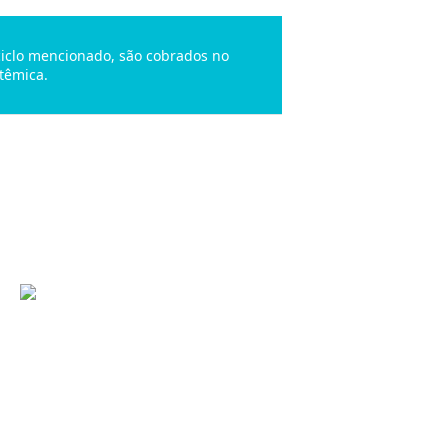
 ciclo mencionado, são cobrados no
têmica.