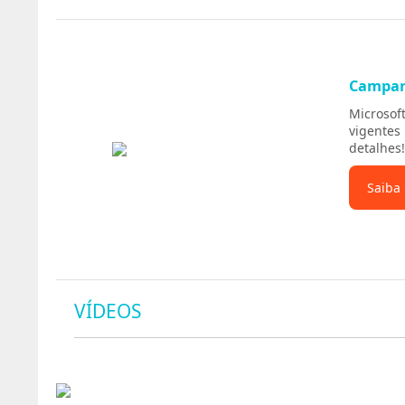
Campa
Microsof
vigentes
detalhes!
Saiba
VÍDEOS