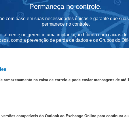
Permaneça no controle.
ção com base em suas necessidades únicas e garante que suas
permanece no controle.
ocalmente ou gerencie uma implantação híbrida com caixas de c
osos, como a
prevenção de perda de dados e os Grupos do Offi
des
de armazenamento na caixa de correio e pode enviar mensagens de até 
versões compatíveis do Outlook ao Exchange Online para continuar a u