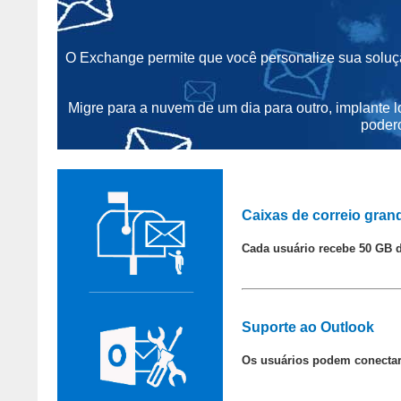
O Exchange permite que você personalize sua solu
Migre para a nuvem de um dia para outro, implante l
poder
Caixas de correio gran
Cada usuário recebe 50 GB 
Suporte ao Outlook
Os usuários podem conectar 