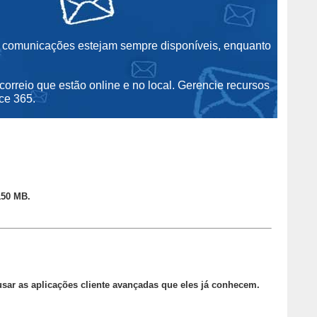
 comunicações estejam sempre disponíveis, enquanto
orreio que estão online e no local. Gerencie recursos
ce 365.
150 MB.
sar as aplicações cliente avançadas que eles já conhecem.