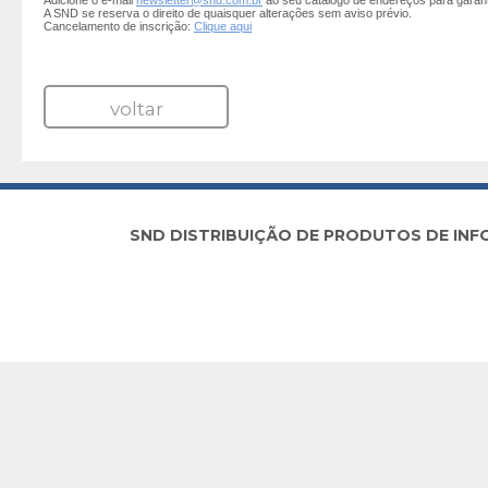
Adicione o e-mail
newsletter@snd.com.br
ao seu catálogo de endereços para garan
A SND se reserva o direito de quaisquer alterações sem aviso prévio.
Cancelamento de inscrição:
Clique aqui
voltar
SND DISTRIBUIÇÃO DE PRODUTOS DE INFORM