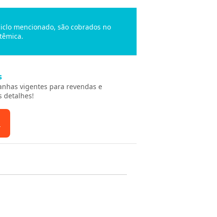
 ciclo mencionado, são cobrados no
têmica.
s
anhas vigentes para revendas e
s detalhes!
s