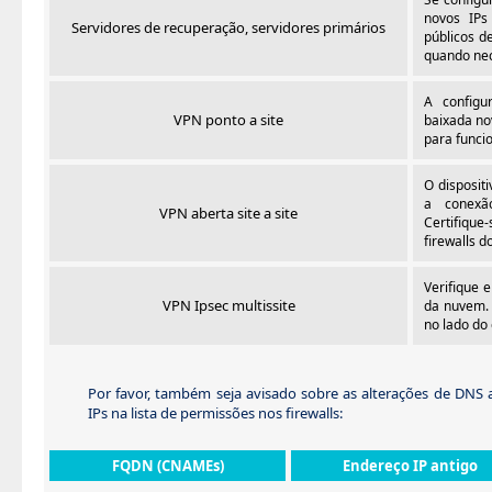
novos IPs 
Servidores de recuperação, servidores primários
públicos d
quando nec
A configu
VPN ponto a site
baixada no
para funcio
O disposit
a conexã
VPN aberta site a site
Certifique
firewalls do
Verifique 
VPN Ipsec multissite
da nuvem. 
no lado do 
Por favor, também seja avisado sobre as alterações de DNS ab
IPs na lista de permissões nos firewalls:
FQDN (CNAMEs)
Endereço IP antigo