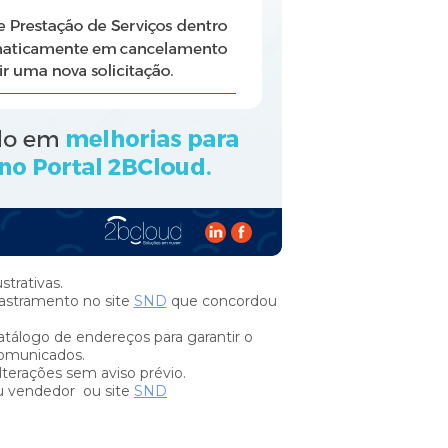
trativas.
stramento no site
SND
que concordou
tálogo de endereços para garantir o
omunicados.
lterações sem aviso prévio.
u vendedor ou site
SND