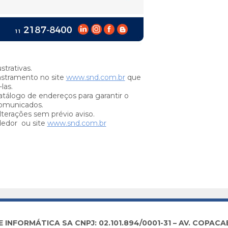
trativas.
stramento no site
www.snd.com.br
que
las.
tálogo de endereços para garantir o
omunicados.
lterações sem prévio aviso.
dedor ou site
www.snd.com.br
NFORMÁTICA SA CNPJ: 02.101.894/0001-31 – AV. COPACABA