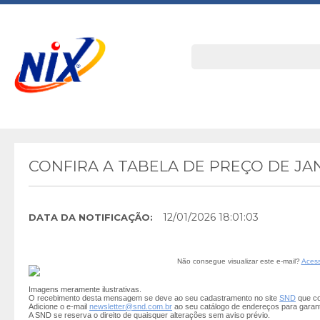
CONFIRA A TABELA DE PREÇO DE JA
12/01/2026 18:01:03
DATA DA NOTIFICAÇÃO:
Não consegue visualizar este e-mail?
Acess
Imagens meramente ilustrativas.
O recebimento desta mensagem se deve ao seu cadastramento no site
SND
que co
Adicione o e-mail
newsletter@snd.com.br
ao seu catálogo de endereços para garan
A SND se reserva o direito de quaisquer alterações sem aviso prévio.