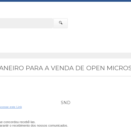
🔍
JANEIRO PARA A VENDA DE OPEN MICRO
SND
Acesse este Link
e concordou recebê-las.
arantir o recebimento dos nossos comunicados.