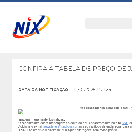
CONFIRA A TABELA DE PREÇO DE 
12/01/2026 14:11:34
DATA DA NOTIFICAÇÃO:
Não consegue visualizar este e-mail?
Imagens meramente ilustrativas.
O recebimento desta mensagem se deve ao seu cadastramento no site
SND
qu
Adicione o e-mail
newsletter@snd.com.br
ao seu catálogo de endereços para g
A SND se reserva o direito de quaisquer alterações sem aviso prévio.