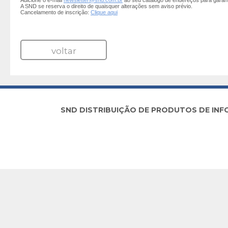
Adicione o e-mail
newsletter@snd.com.br
ao seu catálogo de endereços para garan
A SND se reserva o direito de quaisquer alterações sem aviso prévio.
Cancelamento de inscrição:
Clique aqui
voltar
SND DISTRIBUIÇÃO DE PRODUTOS DE INFORM