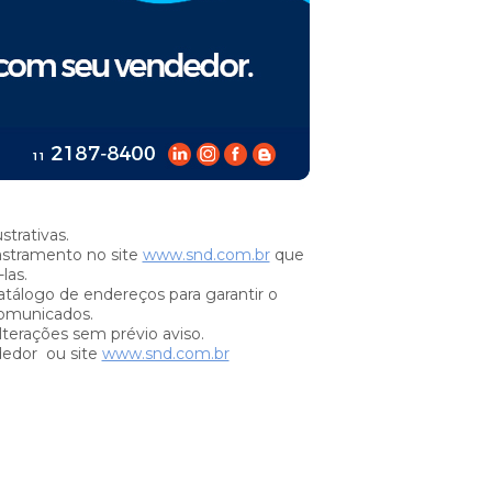
trativas.
stramento no site
www.snd.com.br
que
las.
tálogo de endereços para garantir o
omunicados.
lterações sem prévio aviso.
dedor ou site
www.snd.com.br