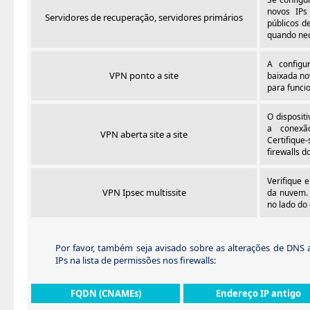
novos IPs 
Servidores de recuperação, servidores primários
públicos d
quando nec
A configu
VPN ponto a site
baixada no
para funcio
O disposit
a conexã
VPN aberta site a site
Certifique
firewalls do
Verifique 
VPN Ipsec multissite
da nuvem. 
no lado do 
Por favor, também seja avisado sobre as alterações de DNS ab
IPs na lista de permissões nos firewalls:
FQDN (CNAMEs)
Endereço IP antigo