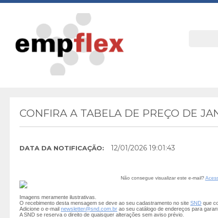
CONFIRA A TABELA DE PREÇO DE JA
12/01/2026 19:01:43
DATA DA NOTIFICAÇÃO:
Não consegue visualizar este e-mail?
Acess
Imagens meramente ilustrativas.
O recebimento desta mensagem se deve ao seu cadastramento no site
SND
que co
Adicione o e-mail
newsletter@snd.com.br
ao seu catálogo de endereços para garan
A SND se reserva o direito de quaisquer alterações sem aviso prévio.