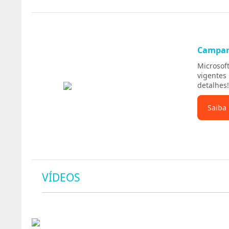
Campa
Microsof
vigentes
detalhes!
Saiba
VÍDEOS