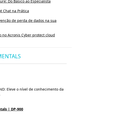
ure: Do Básico ao Especialista
t Chat na Prática
evenção de perda de dados na sua
 no Acronis Cyber protect cloud
MENTALS
ND: Eleve o nível de conhecimento da
.
tals | DP-900