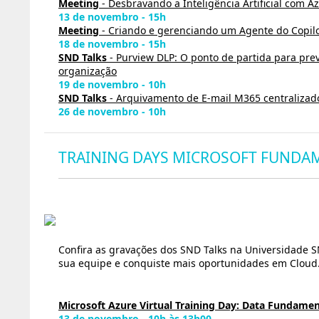
Meeting
- Desbravando a Inteligência Artificial com Az
13 de novembro - 15h
Meeting
- Criando e gerenciando um Agente do Copilo
18 de novembro - 15h
SND Talks
- Purview DLP: O ponto de partida para pr
organização
19 de novembro - 10h
SND Talks
- Arquivamento de E-mail M365 centralizado
26 de novembro - 10h
TRAINING DAYS MICROSOFT FUNDA
Confira as gravações dos SND Talks na Universidade S
sua equipe e conquiste mais oportunidades em Cloud
Microsoft Azure Virtual Training Day: Data Fundamen
13 de novembro - 10h às 13h00