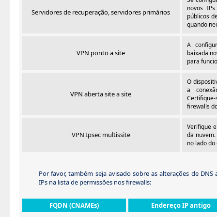
novos IPs 
Servidores de recuperação, servidores primários
públicos d
quando nec
A configu
VPN ponto a site
baixada no
para funcio
O disposit
a conexã
VPN aberta site a site
Certifique
firewalls do
Verifique 
VPN Ipsec multissite
da nuvem. 
no lado do 
Por favor, também seja avisado sobre as alterações de DNS ab
IPs na lista de permissões nos firewalls:
FQDN (CNAMEs)
Endereço IP antigo