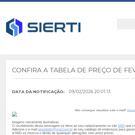
CONFIRA A TABELA DE PREÇO DE F
09/02/2026 20:01:13
DATA DA NOTIFICAÇÃO:
Não consegue visualizar este e-mail?
Acess
Imagens meramente ilustrativas.
O recebimento desta mensagem se deve ao seu cadastramento no site
SND
que co
Adicione o e-mail
newsletter@snd.com.br
ao seu catálogo de endereços para garan
A SND se reserva o direito de quaisquer alterações sem aviso prévio.