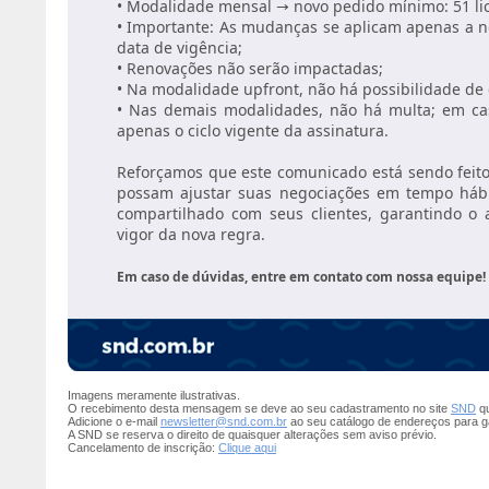
• Modalidade mensal → novo pedido mínimo: 51 li
• Importante: As mudanças se aplicam apenas a no
data de vigência;
• Renovações não serão impactadas;
• Na modalidade upfront, não há possibilidade de
• Nas demais modalidades, não há multa; em ca
apenas o ciclo vigente da assinatura.
Reforçamos que este comunicado está sendo feit
possam ajustar suas negociações em tempo hábil.
compartilhado com seus clientes, garantindo o
vigor da nova regra.
Em caso de dúvidas, entre em contato com nossa equipe!
Imagens meramente ilustrativas.
O recebimento desta mensagem se deve ao seu cadastramento no site
SND
qu
Adicione o e-mail
newsletter@snd.com.br
ao seu catálogo de endereços para g
A SND se reserva o direito de quaisquer alterações sem aviso prévio.
Cancelamento de inscrição:
Clique aqui