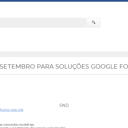
🔍
E SETEMBRO PARA SOLUÇÕES GOOGLE FO
SND
Acesse este Link
e concordou recebê-las.