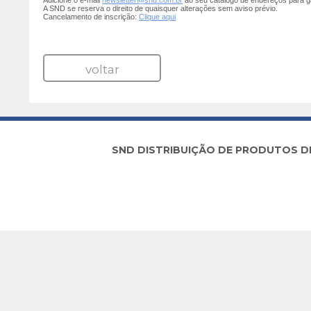
Adicione o e-mail
newsletter@snd.com.br
ao seu catálogo de endereços para g
A SND se reserva o direito de quaisquer alterações sem aviso prévio.
Cancelamento de inscrição:
Clique aqui
voltar
SND DISTRIBUIÇÃO DE PRODUTOS DE I