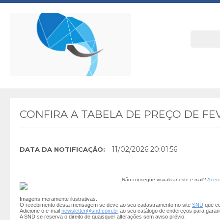
CONFIRA A TABELA DE PREÇO DE FE
11/02/2026 20:01:56
DATA DA NOTIFICAÇÃO:
Não consegue visualizar este e-mail?
Acess
Imagens meramente ilustrativas.
O recebimento desta mensagem se deve ao seu cadastramento no site
SND
que co
Adicione o e-mail
newsletter@snd.com.br
ao seu catálogo de endereços para garan
A SND se reserva o direito de quaisquer alterações sem aviso prévio.