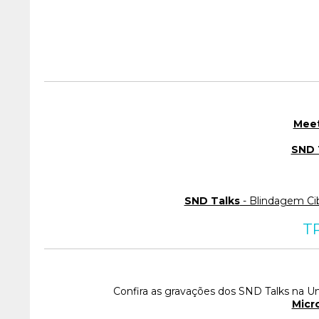
Mee
SND 
SND Talks
- Blindagem Ci
T
Confira as gravações dos SND Talks na U
Micr