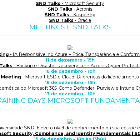
SND Talks
- Microsoft Security
SND Talks
- Acronis
SND Talks
- Kaspersky
SND Talks
- Oracle
MEETINGS E SND TALKS
ting
- IA Responsável no Azure – Ética, Transparência e Confor
11 de dezembro - 15h
Talks
- Backup e Disaster Recovery com Acronis Cyber Protect
16 de dezembro - 10h
Meeting
- Microsoft ESD e Cloud: Diferenças do licenciamento
16 de dezembro - 15h
bernética do Microsoft 365: Como Defender, Purview e Intune 
17 de dezembro - 10h
RAINING DAYS MICROSOFT FUNDAMENTA
niversidade SND: Eleve o nível de conhecimento da sua equipe 
osoft Security, Compliance, and Identity Fundamentals | S
15 de dezembro - 10h às 13h00