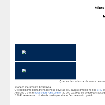
Micro
M
Revenda Microso
Revendedor auto
Quer se descadastrar da nossa newsle
Imagens meramente ilustrativas.
O recebimento desta mensagem se deve ao seu cadastramento no site
SND
qu
Adicione o e-mail
newsletter@snd.com.br
ao seu catálogo de endereços para g
A SND se reserva o direito de quaisquer alterações sem aviso prévio.