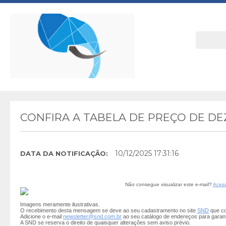
CONFIRA A TABELA DE PREÇO DE D
10/12/2025 17:31:16
DATA DA NOTIFICAÇÃO:
Não consegue visualizar este e-mail?
Acess
Imagens meramente ilustrativas.
O recebimento desta mensagem se deve ao seu cadastramento no site
SND
que co
Adicione o e-mail
newsletter@snd.com.br
ao seu catálogo de endereços para garan
A SND se reserva o direito de quaisquer alterações sem aviso prévio.