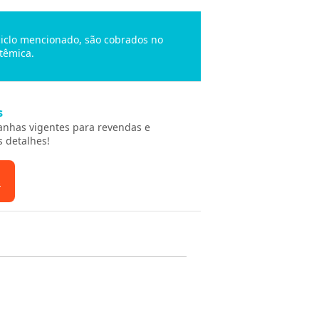
 ciclo mencionado, são cobrados no
têmica.
s
anhas vigentes para revendas e
s detalhes!
s