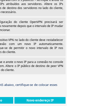
IPs atribuídos aos servidores. Altere os IPs
s de destino dos servidores no lado do cliente,
 necessário.
iguração do cliente OpenVPN precisará ser
a novamente depois que o intervalo de IP mudar
ncionar.
sitivo VPN no lado do cliente deve restabelecer
exão com um novo IP automaticamente.
ique-se de permitir o novo intervalo de IP nos
ls do cliente.
que e anote o novo IP para a conexão no console
em. Altere o IP público de destino de peer VPN
 do cliente.
S abaixo, certifique-se de colocar esses
go
Novo endereço IP