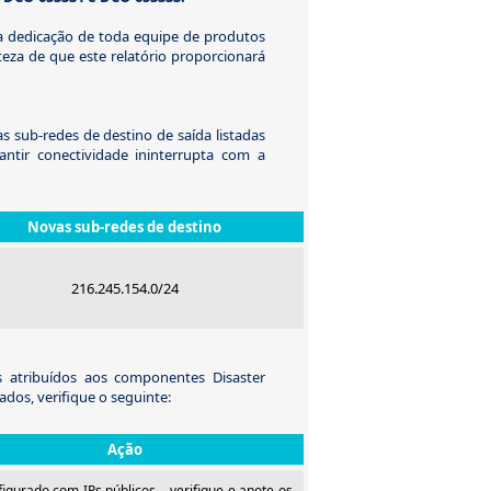
 dedicação de toda equipe de produtos
teza de que este relatório proporcionará
 sub-redes de destino de saída listadas
antir conectividade ininterrupta com a
Novas sub-redes de destino
216.245.154.0/24
 atribuídos aos componentes Disaster
ados, verifique o seguinte:
Ação
igurado com IPs públicos – verifique e anote os