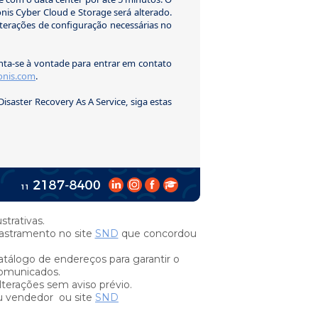
onis Cyber Cloud e Storage será alterado.
lterações de configuração necessárias no
nta-se à vontade para entrar em contato
nis.com
.
Disaster Recovery As A Service, siga estas
trativas.
stramento no site
SND
que concordou
tálogo de endereços para garantir o
omunicados.
lterações sem aviso prévio.
u vendedor ou site
SND