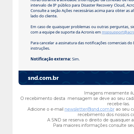
intervalo de IP público para Disaster Recovery Cloud, Acr
Consulte a seção Ações necessárias acima para obter as a
lado do cliente.
Em caso de quaisquer problemas ou outras perguntas, si
com a equipe de suporte da Acronis em
mspsupport@acro
Para cancelar a assinatura das notificações comerciais do 
instruções.
Notificação externa:
Sim.
Imagens meramente ilus
O recebimento desta mensagem se deve ao seu cada
recebe-las.
Adicione o e-mail
newsletter@snd.com.br
ao seu ca
recebimento dos nossos c
A SND se reserva o direito de quaisquer a
Para maiores informações consulte se