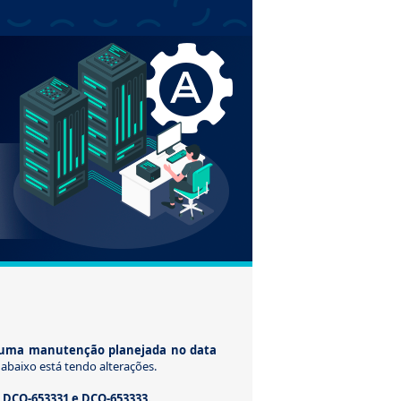
 uma manutenção planejada no data
abaixo está tendo alterações.
 DCO-653331 e DCO-653333.