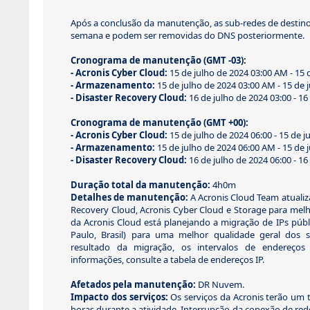
Após a conclusão da manutenção, as sub-redes de destin
semana e podem ser removidas do DNS posteriormente.
Cronograma de manutenção (GMT -03):
- Acronis Cyber Cloud:
15 de julho de 2024 03:00 AM - 15 
- Armazenamento:
15 de julho de 2024 03:00 AM - 15 de 
- Disaster Recovery Cloud:
16 de julho de 2024 03:00 - 16
Cronograma de manutenção (GMT +00):
- Acronis Cyber Cloud:
15 de julho de 2024 06:00 - 15 de j
- Armazenamento:
15 de julho de 2024 06:00 AM - 15 de 
- Disaster Recovery Cloud:
16 de julho de 2024 06:00 - 16
Duração total da manutenção:
4h0m
Detalhes de manutenção:
A Acronis Cloud Team atualiza
Recovery Cloud, Acronis Cyber Cloud e Storage para mel
da Acronis Cloud está planejando a migração de IPs públ
Paulo, Brasil) para uma melhor qualidade geral dos s
resultado da migração, os intervalos de endereços 
informações, consulte a tabela de endereços IP.
Afetados pela manutenção:
DR Nuvem.
Impacto dos serviços:
Os serviços da Acronis terão um t
horas durante a atividade. Interrupção da conexão de red