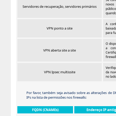
novos 
Servidores de recuperação, servidores primários
público
quando
A conf
VPN ponto a site
baixad
para fu
O dispo
a con
VPN aberta site a site
Certif
firewal
Verifi
VPN Ipsec multissite
da nuv
no lado
Por favor, também seja avisado sobre as alterações de DN
IPs na lista de permissões nos firewalls:
FQDN (CNAMEs)
Endereço IP anti