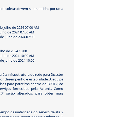
o obsoletas devem ser mantidas por uma
de julho de 2024 07:00 AM
julho de 2024 07:00 AM
 de julho de 2024 07:00
ulho de 2024 10:00
julho de 2024 10:00 AM
 de julho de 2024 10:00
rá a infraestrutura de rede para Disaster
hor desempenho e estabilidade. A equipe
icos para parceiros dentro do BR01 (São
erviços fornecidos pela Acronis. Como
IP serão alterados, para obter mais
empo de inatividade do serviço de até 2
e com o data center por até 5 minutos. O