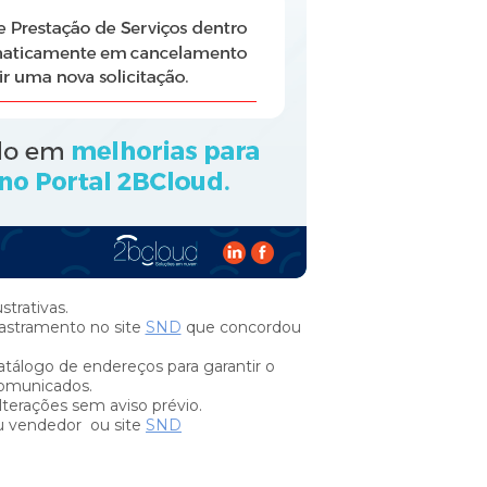
trativas.
stramento no site
SND
que concordou
tálogo de endereços para garantir o
omunicados.
lterações sem aviso prévio.
u vendedor ou site
SND