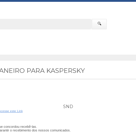
🔍
JANEIRO PARA KASPERSKY
SND
Acesse este Link
e concordou recebê-las.
arantir o recebimento dos nossos comunicados.