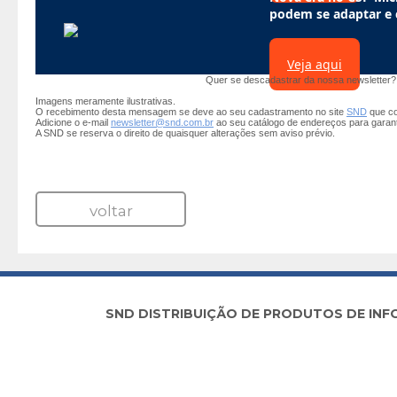
podem se adaptar e 
Veja aqui
Quer se descadastrar da nossa newsletter
Imagens meramente ilustrativas.
O recebimento desta mensagem se deve ao seu cadastramento no site
SND
que co
Adicione o e-mail
newsletter@snd.com.br
ao seu catálogo de endereços para garan
A SND se reserva o direito de quaisquer alterações sem aviso prévio.
voltar
SND DISTRIBUIÇÃO DE PRODUTOS DE INFORM