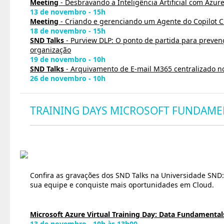
Meeting
- Desbravando a Inteligência Artificial com Azure
13 de novembro - 15h
Meeting
- Criando e gerenciando um Agente do Copilot C
18 de novembro - 15h
SND Talks
- Purview DLP: O ponto de partida para preve
organização
19 de novembro - 10h
SND Talks
- Arquivamento de E-mail M365 centralizado no
26 de novembro - 10h
TRAINING DAYS MICROSOFT FUNDAME
Confira as gravações dos SND Talks na Universidade SND:
sua equipe e conquiste mais oportunidades em Cloud.
Microsoft Azure Virtual Training Day: Data Fundamental
13 de novembro - 10h às 13h00